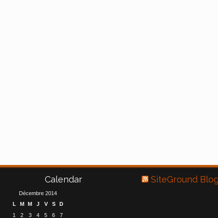
Calendar
SiteGround Blo
Décembre 2014
L
M
M
J
V
S
D
1
2
3
4
5
6
7