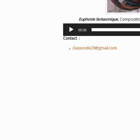
Euphonie fantasmique
,
Composition
Lecteur
00:00
audio
Contact :
classonde29@gmail.com