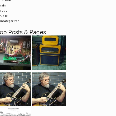
Lutherie
Main
Music
Public
Uncategorized
op Posts & Pages