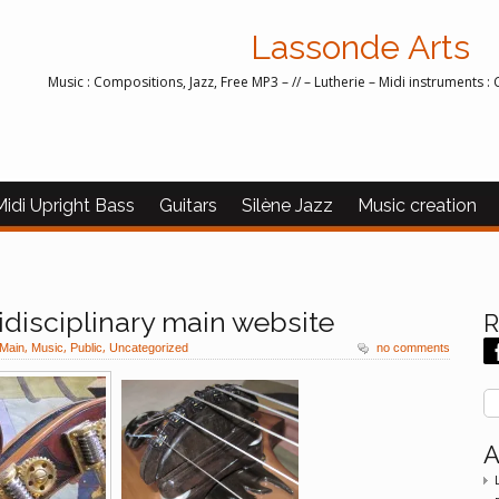
Lassonde Arts
Music : Compositions, Jazz, Free MP3 – // – Lutherie – Midi instruments : 
Midi Upright Bass
Guitars
Silène Jazz
Music creation
idisciplinary main website
R
,
,
,
Main
Music
Public
Uncategorized
no comments
A