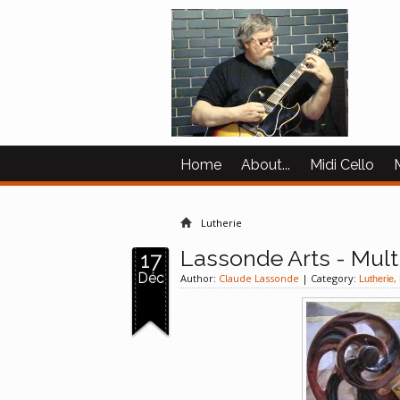
Home
About...
Midi Cello
Video
Lutherie
Lassonde Arts - Mult
17
Déc
Author:
Claude Lassonde
| Category:
,
Lutherie