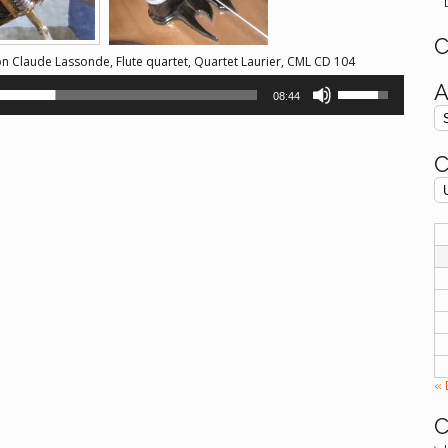
C
 Claude Lassonde, Flute quartet, Quartet Laurier, CML CD 104
Utilisez
A
08:44
les
flèches
haut/bas
pour
C
augmenter
ou
diminuer
le
volume.
« 
C