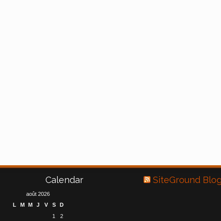
Calendar
SiteGround Blo
août 2026
L
M
M
J
V
S
D
1
2