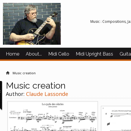
Music : Compositions, Jaz
Home
About...
Midi Cello
Midi Upright Bass
Guita
Video
Music creation
Music creation
c
Author:
Claude Lassonde